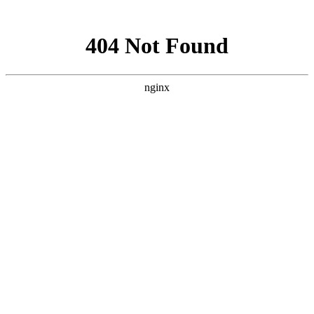
网站地图
欢迎来到吉成高腾包装有限公司！
企业分站
|
网站地图
|
RSS
|
XML
网站首页
包装产品中心
气泡袋
气泡膜
Pe袋
珍珠棉
快递袋
垃圾袋
气泡信封袋
重
庆无纺布袋
封口胶
缠绕膜
打包带
干燥剂
防锈袋
平口袋
保温袋
冰袋
胶布
气泡枕
气柱袋
鞋套
自封袋
定制流程
定制流程
Z新资讯
公司动态
行业资讯
常见问题
环境设备
荣誉资质
服务品牌
关于我们
公司简介
荣誉资质
联系我们