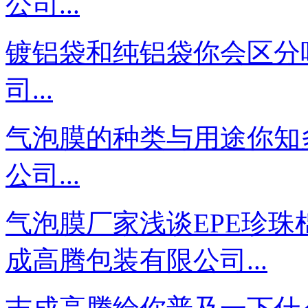
公司...
镀铝袋和纯铝袋你会区分
司...
气泡膜的种类与用途你知
公司...
气泡膜厂家浅谈EPE珍珠
成高腾包装有限公司...