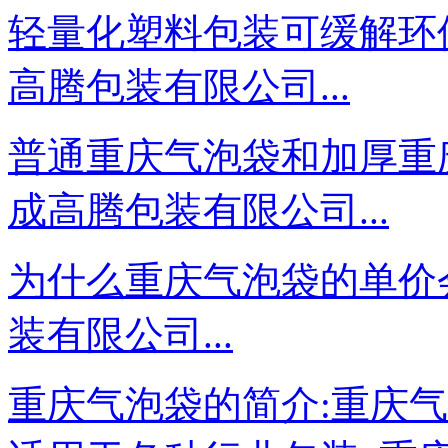
轻量化塑料包装可缓解环
高腾包装有限公司...
普通重庆气泡袋和加厚重
成高腾包装有限公司...
为什么重庆气泡袋的单价
装有限公司...
重庆气泡袋的简介:重庆