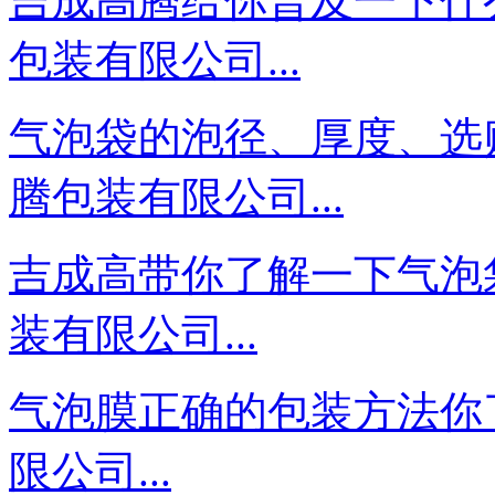
吉成高腾给你普及一下什
包装有限公司...
气泡袋的泡径、厚度、选
腾包装有限公司...
吉成高带你了解一下气泡
装有限公司...
气泡膜正确的包装方法你
限公司...