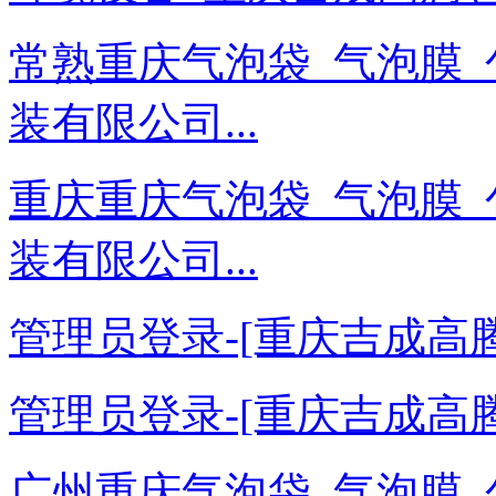
常熟重庆气泡袋_气泡膜
装有限公司...
重庆重庆气泡袋_气泡膜
装有限公司...
管理员登录-[重庆吉成高腾
管理员登录-[重庆吉成高腾
广州重庆气泡袋_气泡膜