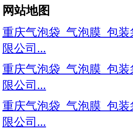
网站地图
重庆气泡袋_气泡膜_包
限公司...
重庆气泡袋_气泡膜_包
限公司...
重庆气泡袋_气泡膜_包
限公司...