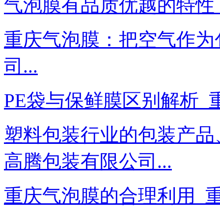
气泡膜有品质优越的特性_
重庆气泡膜：把空气作为
司...
PE袋与保鲜膜区别解析_
塑料包装行业的包装产品
高腾包装有限公司...
重庆气泡膜的合理利用_重