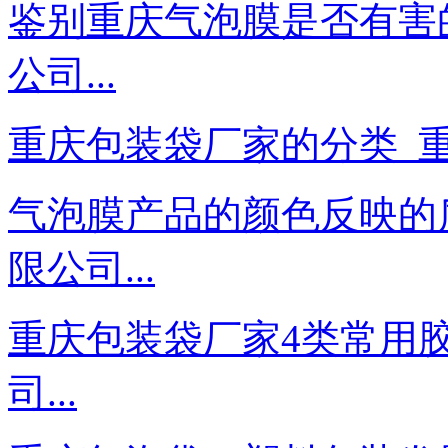
鉴别重庆气泡膜是否有害
公司...
重庆包装袋厂家的分类_重
气泡膜产品的颜色反映的
限公司...
重庆包装袋厂家4类常用
司...