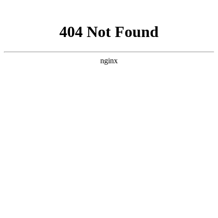
网站地图
欢迎来到吉成高腾包装有限公司！
企业分站
|
网站地图
|
RSS
|
XML
网站首页
包装产品中心
气泡袋
气泡膜
Pe袋
珍珠棉
快递袋
垃圾袋
气泡信封袋
重
庆无纺布袋
封口胶
缠绕膜
打包带
干燥剂
防锈袋
平口袋
保温袋
冰袋
胶布
气泡枕
气柱袋
鞋套
自封袋
定制流程
定制流程
Z新资讯
公司动态
行业资讯
常见问题
环境设备
荣誉资质
服务品牌
关于我们
公司简介
荣誉资质
联系我们