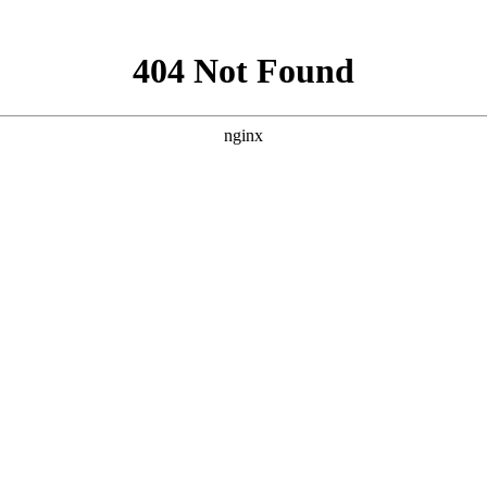
庆无纺布袋
封口胶
缠绕膜
打包带
干燥剂
防锈袋
平口袋
保温袋