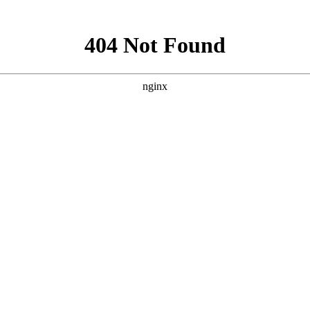
庆无纺布袋
封口胶
缠绕膜
打包带
干燥剂
防锈袋
平口袋
保温袋